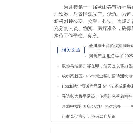
为迎接第十一届蒙山春节祈福庙
理预案，对景区观光车、漂流、索道
积极对接公安、交警、执法、市场监
充分的人员、物资、医疗准备，确保
接待工作平稳、有序。
叠川推出首款烟熏风味
相关文章
聚焦产业 服务学子 20
浪你马淮超开赛在即，淮安区队蓄力备
成都高新区2025年就业帮扶招聘活动
Honda携全领域产品及安全技术成果
寻访彭大将军足迹，传承红色革命精神 
月满中秋迎国庆 活力厂区欢乐多 ——
正家风促廉洁，强信念启新篇