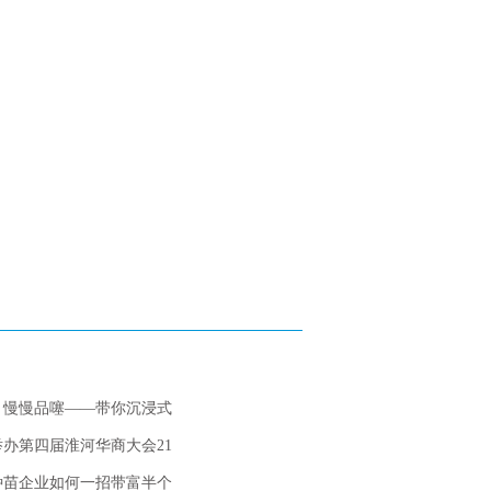
，慢慢品噻——带你沉浸式
办第四届淮河华商大会21
种苗企业如何一招带富半个