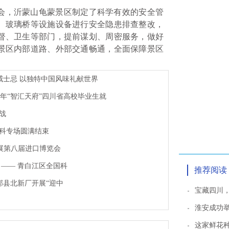
会，沂蒙山龟蒙景区制定了科学有效的安全管
、玻璃桥等设施设备进行安全隐患排查整改，
督、卫生等部门，提前谋划、周密服务，做好
景区内部道路、外部交通畅通，全面保障景区
威士忌 以独特中国风味礼献世界
25年“智汇天府”四川省高校毕业生就
战
电科专场圆满结束
参展第八届进口博览会
—— 青白江区全国科
推荐阅读
郫县北新厂开展“迎中
宝藏四川
淮安成功举
这家鲜花