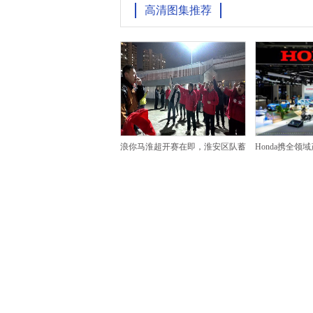
高清图集推荐
浪你马淮超开赛在即，淮安区队蓄
Honda携全领