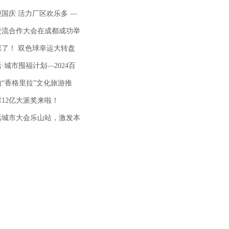
国庆 活力厂区欢乐多 —
交流合作大会在成都成功举
了！ 双色球幸运大转盘
·城市囤福计划—2024百
界的“香格里拉”文化旅游推
12亿大派奖来啦！
生活城市大会乐山站，激发本