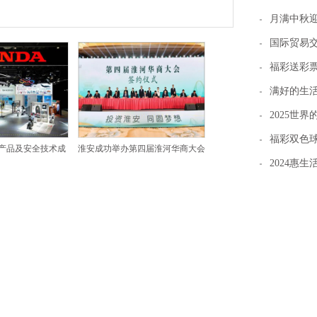
月满中秋迎
国际贸易
福彩送彩票
满好的生活
2025世
福彩双色球
域产品及安全技术成
淮安成功举办第四届淮河华商大会
2024惠