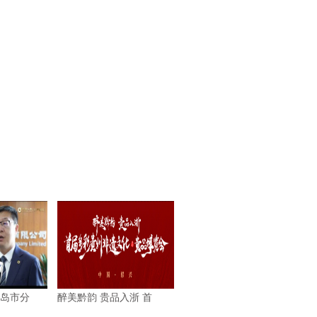
岛市分
醉美黔韵 贵品入浙 首