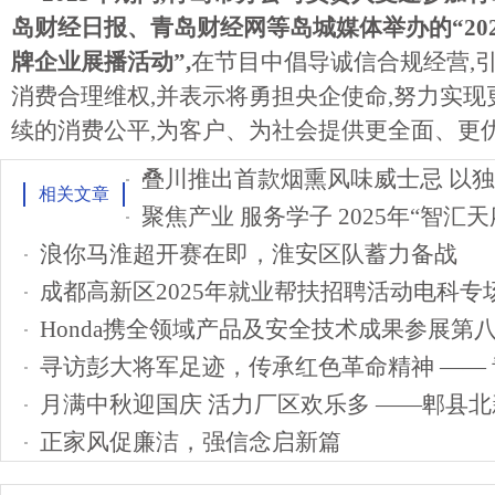
岛财经日报、青岛财经网等岛城媒体举办的“20
牌企业展播活动”,
在节目中倡导诚信合规经营,
消费合理维权,并表示将勇担央企使命,努力实现
续的消费公平,为客户、为社会提供更全面、更
相关文章
浪你马淮超开赛在即，淮安区队蓄力备战
成都高新区2025年就业帮扶招聘活动电科专
Honda携全领域产品及安全技术成果参展第
寻访彭大将军足迹，传承红色革命精神 ——
月满中秋迎国庆 活力厂区欢乐多 ——郫县北
正家风促廉洁，强信念启新篇